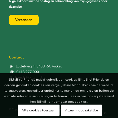
Ik ga akkoord met de opslag en behandeling van mijn gegevens door
*
deze site
Verzenden
Contact
◉ Luttelweg 4, 5408 RA, Volkel
☎︎ 0413 277 000
✉︎ friends@billybird.nl
BillyBird Friends maakt gebruik van cookies BillyBird Friends en
derden gebruiken cookies (en vergelijkbare technieken) om de website
te analyseren, gebruiksvriendelijker te maken en om je op en buiten de
website relevante aanbiedingen te tonen. Lees in ons privacystatement
hoe BillyBird.nl omgaat met cookies.
© Copyright 2026 - BillyBird Friends |
Algemene Voorwaarden
|
Privacybeleid
Alle cookies toestaan
Alleen noodzakelijke