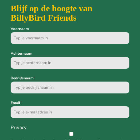
Blijf op de hoogte van
BillyBird Friends
Voornaam
Achternaam
*
Bedrijfsnaam
*
Email
Privacy